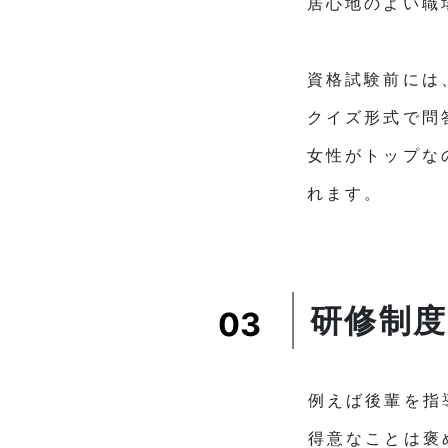
居心地のよい職
資格試験前には
クイズ形式で問
女性がトップな
れます。
研修制
03
例えば後輩を指
得意なことは褒