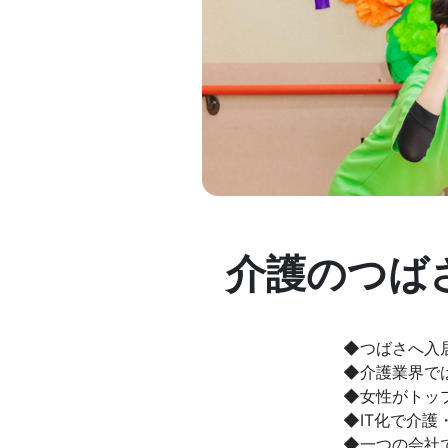
介護のつば
◆つばさへ入
◆介護業界で
◆女性がトッ
◆IT化で介
◆一つの会社